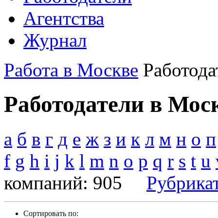
Агентства
Журнал
Работа в Москве
Работода
Работодатели в Мос
а
б
в
г
д
е
ж
з
и
к
л
м
н
о
п
f
g
h
i
j
k
l
m
n
o
p
q
r
s
t
u
компаний: 905
Рубрика
Сортировать по: