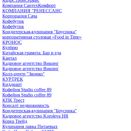
КадрСтройСервис
Компания СантехКомфорт
КОМПАНИЯ "РЕНЕССАНС
Корпорация Сача
Кофебутик
Кофебутик
Кондитерская-кулинария "Брусника"
корпоративная столовая «Food in Time»
КРОНОС
Кулбрю
Китайская грамота. Бар и еда
Кантал
Кадровое агентство Викинг
Кадровое агентство Викинг
Колл-центр "Звонко"
КУРТРЕК
Киддиарт
Кофейня Studio coffee 89
Кофейня Studio coffee 89
КПК Трест
Консалт недвижимость
Кондитерская-кулинария "Брусника"
Кадровое агентство Koroleva HR
Кореа Трейд
Кулинарня лавка Питаевых