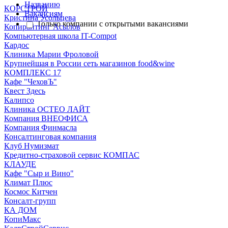
Названию
КОРСТРОЙ
Вакансиям
Кристина Усольцева
Только компании с открытыми вакансиями
Копирайтинг Асылов
Компьютерная школа IT-Compot
Кардос
Клиника Марии Фроловой
Крупнейшая в России сеть магазинов food&wine
КОМПЛЕКС 17
Кафе "ЧеховЪ"
Квест Здесь
Калипсо
Клиника ОСТЕО ЛАЙТ
Компания ВНЕОФИСА
Компания Финмасла
Консалтинговая компания
Клуб Нумизмат
Кредитно-страховой сервис КОМПАС
КЛАУДЕ
Кафе "Сыр и Вино"
Климат Плюс
Космос Китчен
Консалт-групп
КА ДОМ
КопиМакс