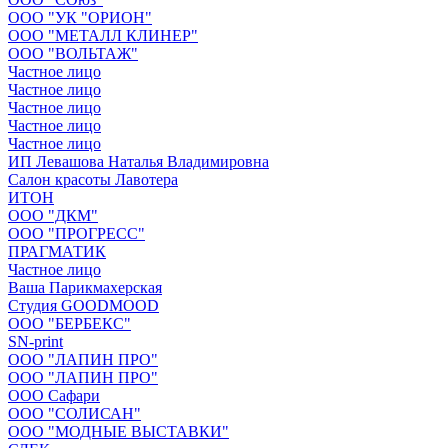
ООО "УК "ОРИОН"
ООО "МЕТАЛЛ КЛИНЕР"
ООО "ВОЛЬТАЖ"
Частное лицо
Частное лицо
Частное лицо
Частное лицо
Частное лицо
ИП Левашова Наталья Владимировна
Салон красоты Лавотера
ИТОН
ООО "ДКМ"
ООО "ПРОГРЕСС"
ПРАГМАТИК
Частное лицо
Ваша Парикмахерская
Студия GOODMOOD
ООО "БЕРБЕКС"
SN-print
ООО "ЛАПИН ПРО"
ООО "ЛАПИН ПРО"
ООО Сафари
ООО "СОЛИСАН"
ООО "МОДНЫЕ ВЫСТАВКИ"