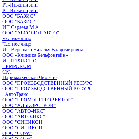
РТ-Инжиниринг
РТ-Инжиниринг
ООО "БАЗИС"
ООО "БАЗИС"
ИП Сараева М А
ООО "АБСОЛЮТ АВТО"
Частное лицо
Частное лицо
ИП Верещака Наталья Владимировна
ООО «Клиника Бельфонтейн»
ИНТЕРЭКСПО
TEMPORUM
СКТ
Парихмахерская Чио Чио
ООО "ПРОИЗВОДСТВЕННЫЙ РЕСУРС"
ООО "ПРОИЗВОДСТВЕННЫЙ РЕСУРС"
«АвтоТранс»
ООО "ПРОМЭНЕРГОВЕКТОР"
ООО "АЛЬКОРСТРОЙ"
ООО "АВТО-ИКС"
ООО "АВТО-ИКС"
ООО "СИНИКОН"
ООО "СИНИКОН"
ООО "СОюз"
ООО "СОюз"