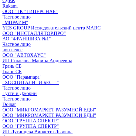
СДЕК
Rukami
ООО "ТК "ГИПЕРСНАБ"
Частное лицо
"МПРАЙМ"
YES GROUP Исследовательский центр MARC
ООО "ИНСТАЛЛЯТОР.ПРО"
АО "ФРАНШИЗА №1"
Частное лицо
чоп велес
ООО "АВТОХАУС"
ИП Соколова Марина Андреевна
Грань СБ
Грань СБ
ООО "Парампара"
"ХОСПИТАЛИТИ БЕСТ "
Частное лицо
Тутти и Джорни
Частное лицо
Dolpar
ООО "МИКРОМАРКЕТ РАЗУМНОЙ ЕДЫ"
ООО "МИКРОМАРКЕТ РАЗУМНОЙ ЕДЫ"
ООО "ГРУППА СПЕКТР"
ООО "ГРУППА СПЕКТР"
ИП Луганцева Виолетта Львовна