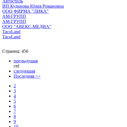
Автостиль
ИП Кудинова Юлия Романовна
ООО ФИРМА "ЛИКА"
АМ-ГРУПП
АМ-ГРУПП
ООО "АВЕКС-МЕДИА"
TacoLand
TacoLand
Страниц: 456
предыдущая
ctrl
следующая
Последняя >>
2
3
4
5
6
7
8
9
10