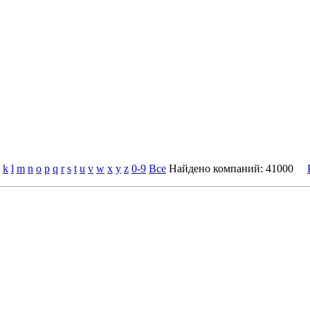
k
l
m
n
o
p
q
r
s
t
u
v
w
x
y
z
0-9
Все
Найдено компаний: 41000