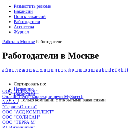
Разместить резюме
Вакансии
Поиск вакансий
Работодатели
Агентства
Журнал
Работа в Москве
Работодатели
Работодатели в Москве
а
б
в
г
д
е
ж
з
и
к
л
м
н
о
п
р
с
т
у
ф
ц
ч
ш
щ
э
ю
я
a
b
c
d
e
f
g
h
i
j
Сортировать по:
Названию
ООО "ЦДиХЗОГ"
Вакансиям
Онлайн-центр коррекции речи MySpeech
Только компании с открытыми вакансиями
NAUMI
"Сервис-Оптика"
ООО "АСД КОМПЛЕКТ"
ООО "СОЛИСАН"
ООО "ТЕРРА М"
РТ-Инжиниринг