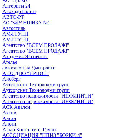
АО "Дольта"
Алгоритм 24.
Авокадо Принт
АВТО-РТ
АО "ФРАНШИЗА №1"
Автостиль
АМ-ГРУПП
АМ-ГРУПП
Агентство "ВСЕМ ПРОДАЖ!"
Агентство "ВСЕМ ПРОДАЖ!"
Академия Экспертов
Ателье
автосалон на Дмитровке
АНО ДПО "ИРНОТ"
Айсберг
Аутсорсинг Технолоджи групп
Аутсорсинг Технолоджи групп
Агентство недвижимости "ИНФИНИТИ"
Агентство недвижимости "ИНФИНИТИ"
АСК Авалон
Актив
Ансан
Ансан
Альта Консалтинг Групп
АССОЦИАЦИЯ "НПИЗ "БОРКИ-4"