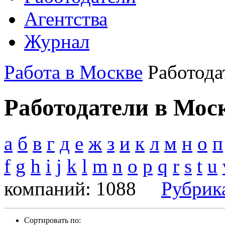
Агентства
Журнал
Работа в Москве
Работода
Работодатели в Мос
а
б
в
г
д
е
ж
з
и
к
л
м
н
о
п
f
g
h
i
j
k
l
m
n
o
p
q
r
s
t
u
компаний: 1088
Рубрик
Сортировать по: