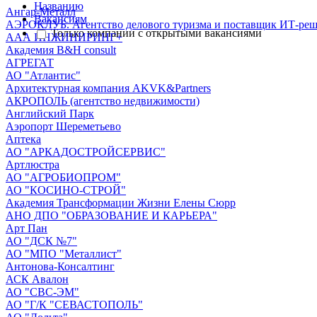
Названию
Ангар-Металл
Вакансиям
АЭРОКЛУБ. Агентство делового туризма и поставщик ИТ-ре
Только компании с открытыми вакансиями
ААА ИНЖИНИРИНГ+
Академия B&H consult
АГРЕГАТ
АО "Атлантис"
Архитектурная компания AKVK&Partners
АКРОПОЛЬ (агентство недвижимости)
Английский Парк
Аэропорт Шереметьево
Аптека
АО "АРКАДОСТРОЙСЕРВИС"
Артлюстра
АО "АГРОБИОПРОМ"
АО "КОСИНО-СТРОЙ"
Академия Трансформации Жизни Елены Сюрр
АНО ДПО "ОБРАЗОВАНИЕ И КАРЬЕРА"
Арт Пан
АО "ДСК №7"
АО "МПО "Металлист"
Антонова-Консалтинг
АСК Авалон
АО "СВС-ЭМ"
АО "Г/К "СЕВАСТОПОЛЬ"