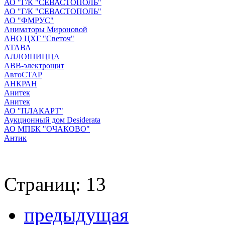
АО "Г/К "СЕВАСТОПОЛЬ"
АО "Г/К "СЕВАСТОПОЛЬ"
АО "ФМРУС"
Аниматоры Мироновой
АНО ЦХГ "Светоч"
АТАВА
АЛЛО!ПИЦЦА
АВВ-электрощит
АвтоСТАР
АНКРАН
Анитек
Анитек
АО "ПЛАКАРТ"
Аукционный дом Desiderata
АО МПБК "ОЧАКОВО"
Антик
Страниц: 13
предыдущая