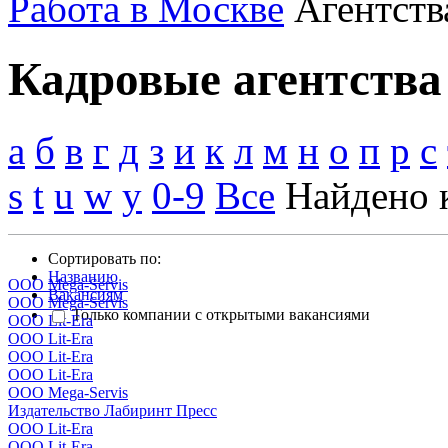
Работа в Москве
Агентств
Кадровые агентства
а
б
в
г
д
з
и
к
л
м
н
о
п
р
с
s
t
u
w
y
0-9
Все
Найдено 
Сортировать по:
Названию
OOO Mega-Servis
Вакансиям
OOO Mega-Servis
Только компании с открытыми вакансиями
ООО Lit-Era
ООО Lit-Era
ООО Lit-Era
ООО Lit-Era
OOO Mega-Servis
Издательство Лабиринт Пресс
ООО Lit-Era
ООО Lit-Era