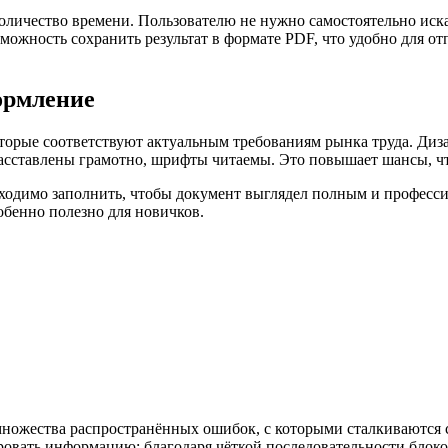
оличество времени. Пользователю не нужно самостоятельно иск
можность сохранить результат в формате PDF, что удобно для от
ормление
рые соответствуют актуальным требованиям рынка труда. Диза
расставлены грамотно, шрифты читаемы. Это повышает шансы, чт
бходимо заполнить, чтобы документ выглядел полным и профес
обенно полезно для новичков.
ножества распространённых ошибок, с которыми сталкиваются с
овать информацию: благодаря чёткой последовательности блоко