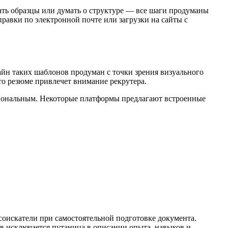
ать образцы или думать о структуре — все шаги продуманы
правки по электронной почте или загрузки на сайты с
йн таких шаблонов продуман с точки зрения визуального
о резюме привлечет внимание рекрутера.
сиональным. Некоторые платформы предлагают встроенные
оискатели при самостоятельной подготовке документа.
в исключается путаница в описании опыта, навыков и