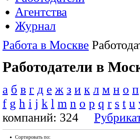
Агентства
Журнал
Работа в Москве
Работода
Работодатели в Мос
а
б
в
г
д
е
ж
з
и
к
л
м
н
о
п
f
g
h
i
j
k
l
m
n
o
p
q
r
s
t
u
компаний: 324
Рубрика
Сортировать по: