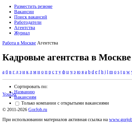
Разместить резюме
Вакансии
Поиск вакансий
Работодатели
Агентства
Журнал
Работа в Москве
Агентства
Кадровые агентства в Москве
а
б
в
г
д
з
и
к
л
м
н
о
п
р
с
т
у
ф
ц
ч
э
ю
я
a
b
d
e
f
h
j
l
m
o
s
t
u
w
Сортировать по:
Названию
YouDo
Вакансиям
Только компании с открытыми вакансиями
© 2011-2026
GorJob.ru
При использовании материалов активная ссылка на
www.gorjob