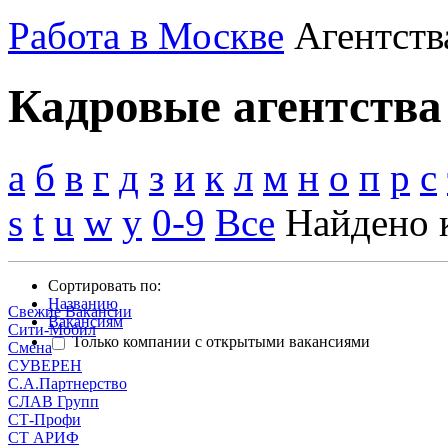
Работа в Москве
Агентств
Кадровые агентства
а
б
в
г
д
з
и
к
л
м
н
о
п
р
с
s
t
u
w
y
0-9
Все
Найдено 
Сортировать по:
Названию
Свежие Вакансии
Вакансиям
Сити-Мобил
Только компании с открытыми вакансиями
Смена
СУВЕРЕН
С.А.Партнерство
СЛАВ Групп
СТ-Профи
СТ АРИФ